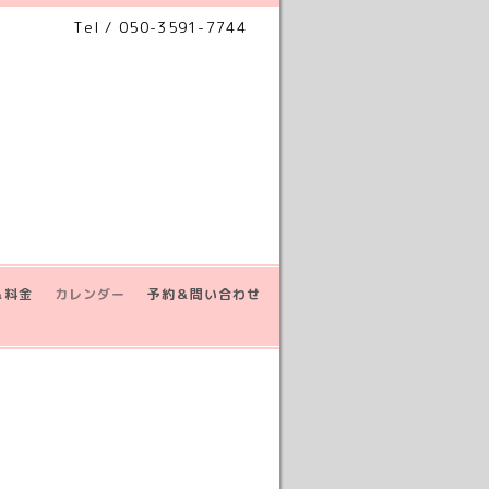
Tel / 050-3591-7744
＆料金
カレンダー
予約＆問い合わせ