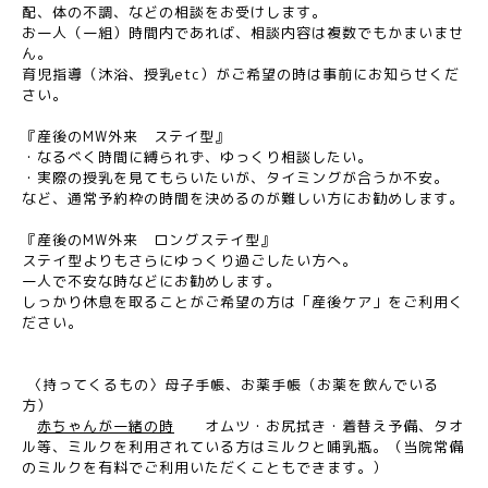
配、体の不調、などの相談をお受けします。
お一人（一組）時間内であれば、相談内容は複数でもかまいませ
ん。
育児指導（沐浴、授乳etc）がご希望の時は事前にお知らせくだ
さい。
『産後のMW外来 ステイ型』
・なるべく時間に縛られず、ゆっくり相談したい。
・実際の授乳を見てもらいたいが、タイミングが合うか不安。
など、通常予約枠の時間を決めるのが難しい方にお勧めします。
『産後のMW外来 ロングステイ型』
ステイ型よりもさらにゆっくり過ごしたい方へ。
一人で不安な時などにお勧めします。
しっかり休息を取ることがご希望の方は「産後ケア」をご利用く
ださい。
〈持ってくるもの〉母子手帳、お薬手帳（お薬を飲んでいる
方）
赤ちゃんが一緒の時
オムツ・お尻拭き・着替え予備、タオ
ル等、ミルクを利用されている方はミルクと哺乳瓶。（当院常備
のミルクを有料でご利用いただくこともできます。）