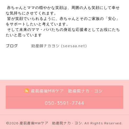
赤ちゃんとママの穏やかな笑顔
は、周囲の人も笑顔にして幸せ
な気持ちにさせてくれます。
皆
が笑顔でいられるように、赤ちゃんとそのご家族の「安心」
をサポート
したいと考えています。
そして
未来のママ・パパたちの身近な応援者としてお役にたち
たいと思っています
ブログ
助産師ナカヨシ (seesaa.net)
産前産後MWケア 助産院ナカ・ヨシ
050-3591-7744
©2026
産前産後MWケア 助産院ナカ・ヨシ
. All Rights Reserved.