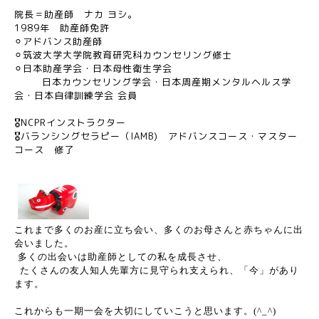
院長＝助産師 ナカ ヨシ。
1989年 助産師免許
⚪︎アドバンス助産師
⚪︎筑波大学大学院教育研究科カウンセリング修士
⚪︎日本助産学会・日本母性衛生学会
日本カウンセリング学会・日本周産期メンタルヘルス学
会・日本自律訓練学会 会員
🎖NCPRインストラクター
🎖バランシングセラピー（IAMB) アドバンスコース・マスター
コース 修了
これ
まで多くのお産に立ち会い、多くのお母さんと赤ちゃんに出
会いました。
多く
の出会いは助産師としての私を成長させ
、
たくさん
の友人知人先輩方に見守られ支えられ
、「
今」があり
ます。
これから
も一期一会を大切にしていこうと思います。
(^_^)