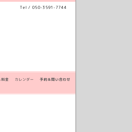
Tel / 050-3591-7744
＆料金
カレンダー
予約＆問い合わせ