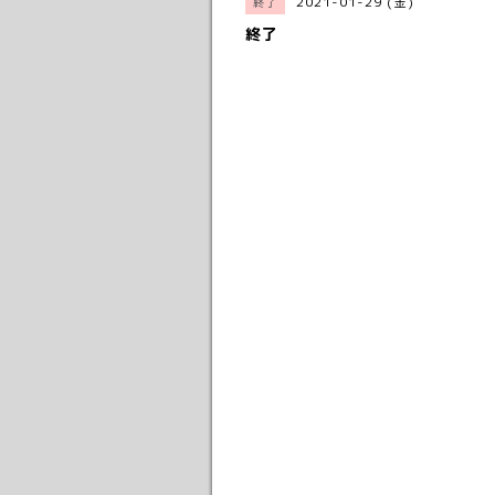
2021-01-29 (金)
終了
終了