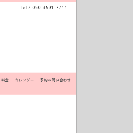
Tel / 050-3591-7744
＆料金
カレンダー
予約＆問い合わせ