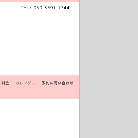
Tel / 050-3591-7744
＆料金
カレンダー
予約＆問い合わせ