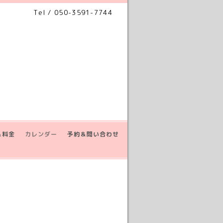
Tel / 050-3591-7744
＆料金
カレンダー
予約＆問い合わせ