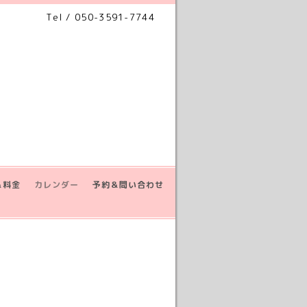
Tel / 050-3591-7744
＆料金
カレンダー
予約＆問い合わせ