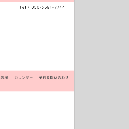
Tel / 050-3591-7744
＆料金
カレンダー
予約＆問い合わせ