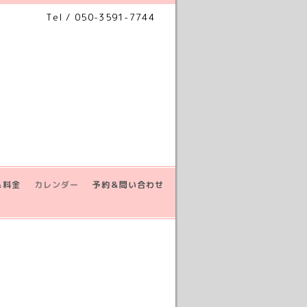
Tel / 050-3591-7744
＆料金
カレンダー
予約＆問い合わせ