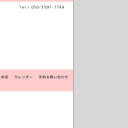
Tel / 050-3591-7744
＆料金
カレンダー
予約＆問い合わせ